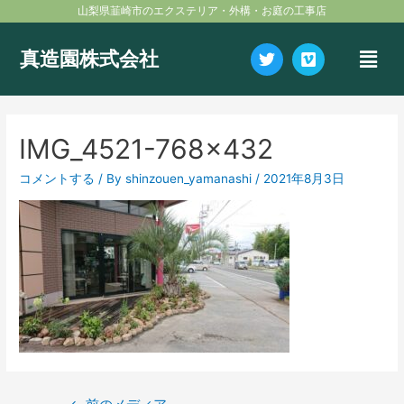
内
投
山梨県韮崎市のエクステリア・外構・お庭の工事店
容
稿
を
ナ
メ
Twitter
Vimeo
真造園株式会社
ス
ビ
ニ
キ
ゲ
ュ
ッ
ー
ー
プ
シ
IMG_4521-768×432
ョ
ン
コメントする
/ By
shinzouen_yamanashi
/
2021年8月3日