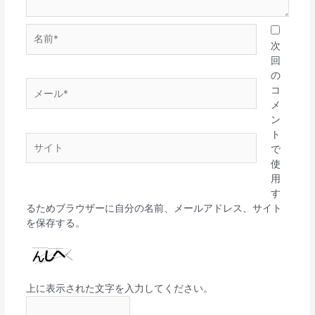
名
前
次
*
回
の
メ
コ
ー
メ
ル
ン
*
ト
サ
で
イ
使
ト
用
す
るためブラウザーに自分の名前、メールアドレス、サイト
を保存する。
上に表示された文字を入力してください。