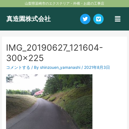
内
投
山梨県韮崎市のエクステリア・外構・お庭の工事店
容
稿
を
ナ
メ
Twitter
Vimeo
真造園株式会社
ス
ビ
ニ
キ
ゲ
ュ
ッ
ー
ー
プ
シ
IMG_20190627_121604-
ョ
ン
300×225
コメントする
/ By
shinzouen_yamanashi
/
2021年8月3日