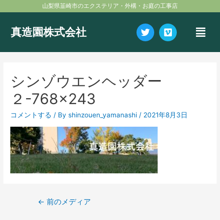
内
投
山梨県韮崎市のエクステリア・外構・お庭の工事店
容
稿
を
ナ
メ
Twitter
Vimeo
真造園株式会社
ス
ビ
ニ
キ
ゲ
ュ
ッ
ー
ー
プ
シ
シンゾウエンヘッダー
ョ
ン
２-768×243
コメントする
/ By
shinzouen_yamanashi
/
2021年8月3日
←
前のメディア