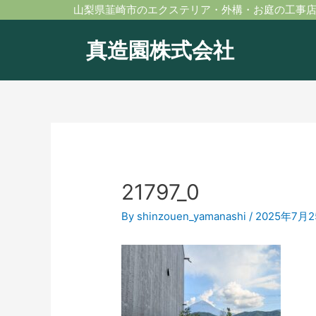
内
投
山梨県韮崎市のエクステリア・外構・お庭の工事
容
稿
を
ナ
真造園株式会社
ス
ビ
キ
ゲ
ッ
ー
プ
シ
ョ
ン
21797_0
By
shinzouen_yamanashi
/
2025年7月