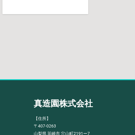
真造園株式会社
【住所】
〒407-0263
山梨県 韮崎市 穴山町2191ー7